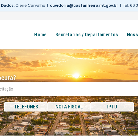
 Dados:
Cleire Carvalho |
ouvidoria@castanheira.mt.gov.br
| Tel. 66
Home
Secretarias / Departamentos
Noss
ocura?
TELEFONES
NOTA FISCAL
IPTU