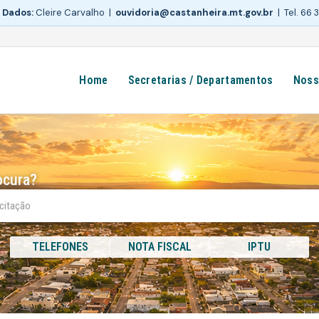
 Dados:
Cleire Carvalho |
ouvidoria@castanheira.mt.gov.br
| Tel. 66
Home
Secretarias / Departamentos
Noss
ocura?
TELEFONES
NOTA FISCAL
IPTU