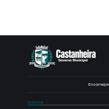
Encarregad
DADOS