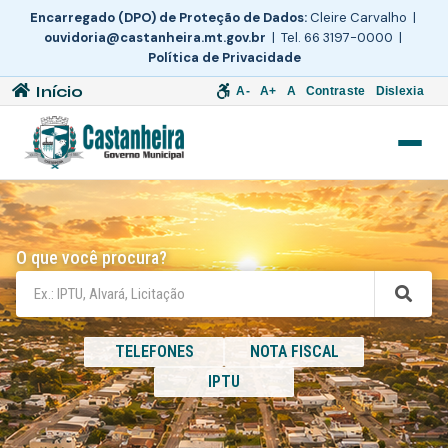
Encarregado (DPO) de Proteção de Dados:
Cleire Carvalho |
ouvidoria@castanheira.mt.gov.br
| Tel. 66 3197-0000 |
Política de Privacidade
Início
A-
A+
A
Contraste
Dislexia
O que você procura?
TELEFONES
NOTA FISCAL
IPTU