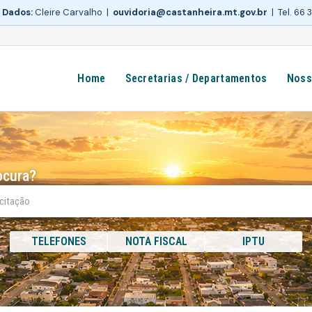
 Dados:
Cleire Carvalho |
ouvidoria@castanheira.mt.gov.br
| Tel. 66
Home
Secretarias / Departamentos
Noss
ocura?
TELEFONES
NOTA FISCAL
IPTU