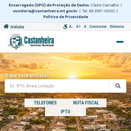
Encarregado (DPO) de Proteção de Dados:
Cleire Carvalho |
ouvidoria@castanheira.mt.gov.br
| Tel. 66 3197-0000 |
Política de Privacidade
Início
A-
A+
A
Contraste
Dislexia
O que você procura?
TELEFONES
NOTA FISCAL
IPTU