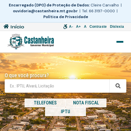
Encarregado (DPO) de Proteção de Dados:
Cleire Carvalho |
ouvidoria@castanheira.mt.gov.br
| Tel. 66 3197-0000 |
Política de Privacidade
Início
A-
A+
A
Contraste
Dislexia
O que você procura?
TELEFONES
NOTA FISCAL
IPTU