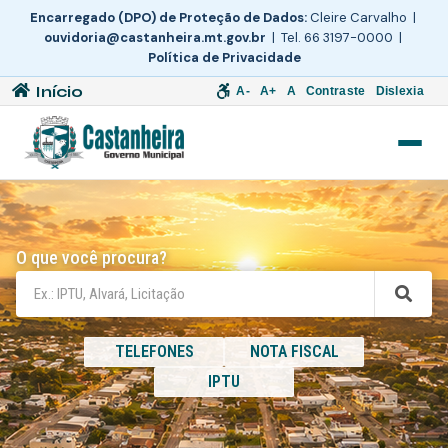
Encarregado (DPO) de Proteção de Dados:
Cleire Carvalho |
ouvidoria@castanheira.mt.gov.br
| Tel. 66 3197-0000 |
Política de Privacidade
Início
A-
A+
A
Contraste
Dislexia
O que você procura?
TELEFONES
NOTA FISCAL
IPTU