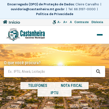
Encarregado (DPO) de Proteção de Dados:
Cleire Carvalho |
ouvidoria@castanheira.mt.gov.br
| Tel. 66 3197-0000 |
Política de Privacidade
Início
A-
A+
A
Contraste
Dislexia
O que você procura?
TELEFONES
NOTA FISCAL
IPTU