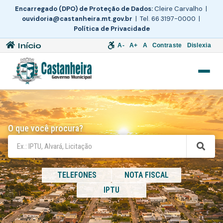
Encarregado (DPO) de Proteção de Dados:
Cleire Carvalho |
ouvidoria@castanheira.mt.gov.br
| Tel. 66 3197-0000 |
Política de Privacidade
Início
A-
A+
A
Contraste
Dislexia
O que você procura?
TELEFONES
NOTA FISCAL
IPTU