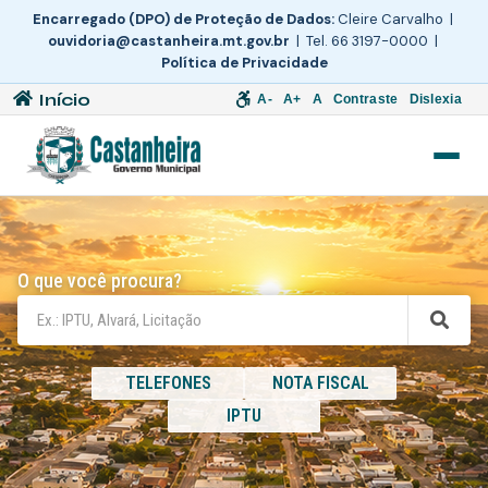
Encarregado (DPO) de Proteção de Dados:
Cleire Carvalho |
ouvidoria@castanheira.mt.gov.br
| Tel. 66 3197-0000 |
Política de Privacidade
Início
A-
A+
A
Contraste
Dislexia
O que você procura?
TELEFONES
NOTA FISCAL
IPTU