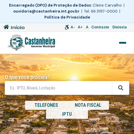
Encarregado (DPO) de Proteção de Dados:
Cleire Carvalho |
ouvidoria@castanheira.mt.gov.br
| Tel. 66 3197-0000 |
Política de Privacidade
Início
A-
A+
A
Contraste
Dislexia
O que você procura?
TELEFONES
NOTA FISCAL
IPTU