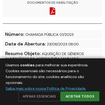
DOCUMENTOS DE HABILITAÇÃO
Número:
CHAMADA PÚBLICA 01/2023
Data de Abertura:
23/06/2023 08:00
Resumo Objeto:
AQUISIÇÃO DE GÊNEROS
ALIMENTÍCIOS DA AGRICULTURA FAMILIAR E
EMPREENDEDOR FAMILIAR RURAL PARA ALIMENTAÇÃO
Usamos
cookies
para melhorar sua experiência.
ESCOLAR NOS TERMOS DO ART. 14, § 1º DA LEI
Cookies essenciais são necessários para o
FEDERAL 11.947/2009 E RESOLUÇÃO 26 DE 17 DE
funcionamento do site; cookies analíticos são
JUNHO DE 2013 DO FNDE.
opcionais.
Situação:
ABERTA
Saiba mais sobre nossa Política de Privacidade
.
APENAS ESSENCIAIS
ACEITAR TODOS
Modalidade:
DISPENSA DE LICITAÇÃO