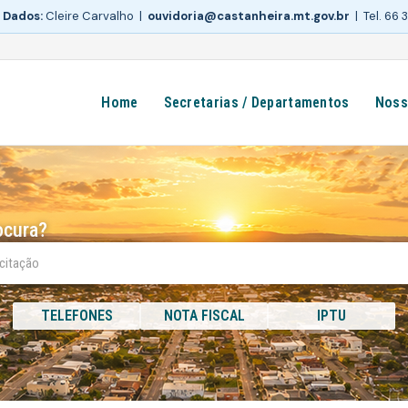
 Dados:
Cleire Carvalho |
ouvidoria@castanheira.mt.gov.br
| Tel. 66
Home
Secretarias / Departamentos
Noss
ocura?
TELEFONES
NOTA FISCAL
IPTU