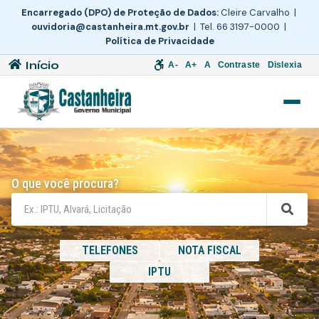
Encarregado (DPO) de Proteção de Dados:
Cleire Carvalho |
ouvidoria@castanheira.mt.gov.br
| Tel. 66 3197-0000 |
Política de Privacidade
Início
A-
A+
A
Contraste
Dislexia
O que você procura?
TELEFONES
NOTA FISCAL
IPTU