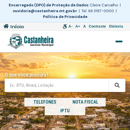
Encarregado (DPO) de Proteção de Dados:
Cleire Carvalho |
ouvidoria@castanheira.mt.gov.br
| Tel. 66 3197-0000 |
Política de Privacidade
Início
A-
A+
A
Contraste
Dislexia
O que você procura?
TELEFONES
NOTA FISCAL
IPTU