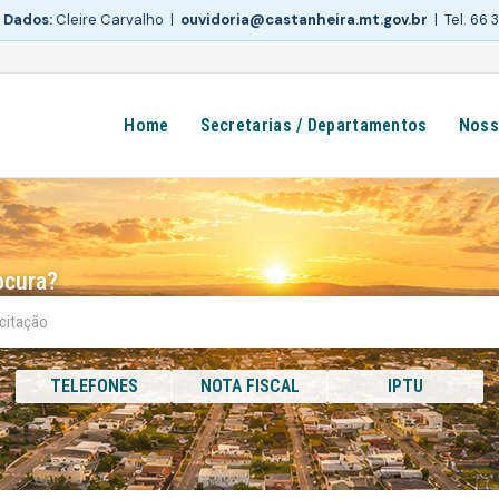
 Dados:
Cleire Carvalho |
ouvidoria@castanheira.mt.gov.br
| Tel. 66
Home
Secretarias / Departamentos
Noss
ocura?
TELEFONES
NOTA FISCAL
IPTU