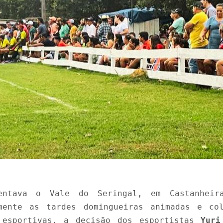
entava o Vale do Seringal, em Castanheira
lmente as tardes domingueiras animadas e co
 esportivas, a decisão dos esportistas
Yuri