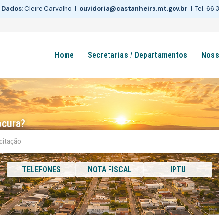
 Dados:
Cleire Carvalho |
ouvidoria@castanheira.mt.gov.br
| Tel. 66
Home
Secretarias / Departamentos
Noss
ocura?
TELEFONES
NOTA FISCAL
IPTU