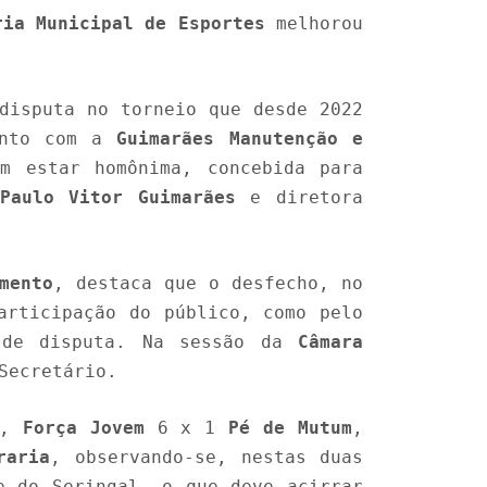
ria Municipal de Esportes
melhorou
disputa no torneio que desde 2022
unto com a
Guimarães Manutenção e
m estar homônima, concebida para
Paulo Vitor Guimarães
e diretora
mento
, destaca que o desfecho, no
articipação do público, como pelo
s de disputa. Na sessão da
Câmara
Secretário.
m,
Força Jovem
6 x 1
Pé de Mutum
,
raria
, observando-se, nestas duas
e do Seringal, o que deve acirrar