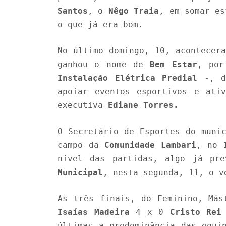
Santos
, o
Nêgo Traia
, em somar e
o que já era bom.
No último domingo, 10, acontecer
ganhou o nome de
Bem Estar
, por
Instalação Elétrica Predial
-, da
apoiar eventos esportivos e ati
executiva
Ediane Torres.
O Secretário de Esportes do muni
campo da
Comunidade Lambari
, no
nível das partidas, algo já pr
Municipal
, nesta segunda, 11, o 
As três finais, do Feminino, Más
Isaías Madeira
4 x 0
Cristo Rei
últimas a predominância das equi