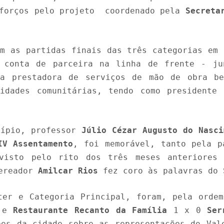
sforços pelo projeto coordenado pela
Secreta
am as partidas finais das três categorias em 
 conta de parceira na linha de frente - j
 prestadora de serviços de mão de obra be
vidades comunitárias, tendo como presidente
cípio, professor
Júlio Cézar Augusto do Nasci
IV Assentamento
, foi memorável, tanto pela p
evisto pelo rito dos três meses anteriore
vereador
Amilcar Rios
fez coro às palavras do 
ter e Categoria Principal, foram, pela orde
e
Restaurante Recanto da Família
1 x 0
Ser
pes da cidade sobre as representações do Val