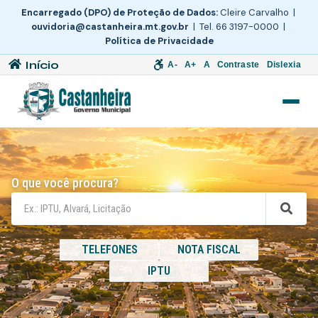
Encarregado (DPO) de Proteção de Dados:
Cleire Carvalho |
ouvidoria@castanheira.mt.gov.br
| Tel. 66 3197-0000 |
Política de Privacidade
Início
A-
A+
A
Contraste
Dislexia
O que você procura?
TELEFONES
NOTA FISCAL
IPTU