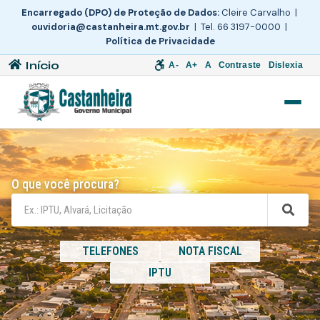
Encarregado (DPO) de Proteção de Dados:
Cleire Carvalho |
ouvidoria@castanheira.mt.gov.br
| Tel. 66 3197-0000 |
Política de Privacidade
Início
A-
A+
A
Contraste
Dislexia
O que você procura?
TELEFONES
NOTA FISCAL
IPTU