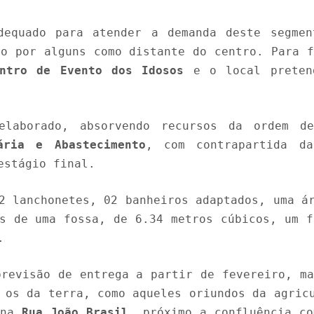
dequado para atender a demanda deste segmen
to por alguns como distante do centro. Para f
entro de Evento dos Idosos
e o local preten
laborado, absorvendo recursos da ordem de
ária e Abastecimento
, com contrapartida 
estágio final.
2 lanchonetes, 02 banheiros adaptados, uma á
es de uma fossa, de 6.34 metros cúbicos, um f
.
previsão de entrega a partir de fevereiro, ma
 os da terra, como aqueles oriundos da agric
o na
Rua João Brasil
, próximo a confluência c