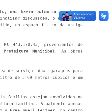
to, mas havia polêmica quanto ao
inalizar discussões, o espaço foi
dido, no espaço físico da antiga
 R$ 443.170.43, provenientes do
da
Prefeitura Municipal
. As obras
rea de serviço, duas garagens para
iltro de 3.69 metros cúbicos e um
is famílias estejam envolvidas na
ultura familiar. Atualmente apenas
om a
Erna Sueli Leitner
, no centro