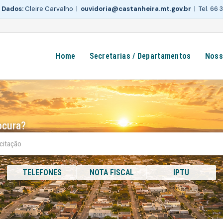
 Dados:
Cleire Carvalho |
ouvidoria@castanheira.mt.gov.br
| Tel. 66
Home
Secretarias / Departamentos
Noss
ocura?
TELEFONES
NOTA FISCAL
IPTU