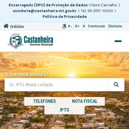
Encarregado (DPO) de Proteção de Dados:
Cleire Carvalho |
ouvidoria@castanheira.mt.gov.br
| Tel. 66 3197-0000 |
Política de Privacidade
Início
A-
A+
A
Contraste
Dislexia
O que você procura?
TELEFONES
NOTA FISCAL
IPTU