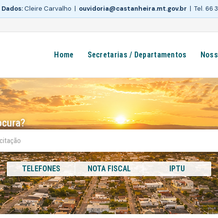
 Dados:
Cleire Carvalho |
ouvidoria@castanheira.mt.gov.br
| Tel. 66
Home
Secretarias / Departamentos
Noss
ocura?
TELEFONES
NOTA FISCAL
IPTU