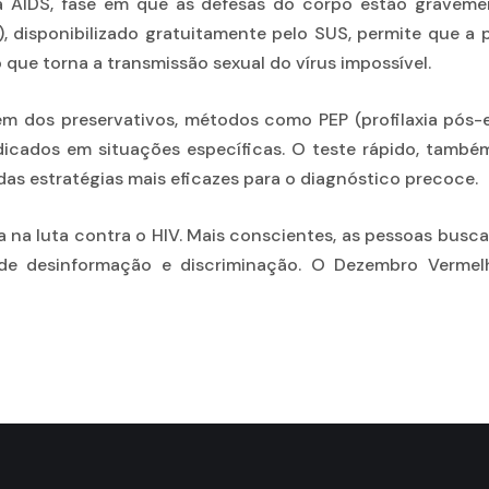
a AIDS, fase em que as defesas do corpo estão graveme
), disponibilizado gratuitamente pelo SUS, permite que a
 o que torna a transmissão sexual do vírus impossível.
m dos preservativos, métodos como PEP (profilaxia pós-ex
icados em situações específicas. O teste rápido, també
as estratégias mais eficazes para o diagnóstico precoce.
a na luta contra o HIV. Mais conscientes, as pessoas bus
 de desinformação e discriminação. O Dezembro Vermel