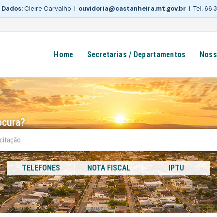
 Dados:
Cleire Carvalho |
ouvidoria@castanheira.mt.gov.br
| Tel. 66
Home
Secretarias / Departamentos
Noss
ocura?
TELEFONES
NOTA FISCAL
IPTU