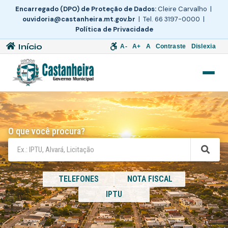
Encarregado (DPO) de Proteção de Dados:
Cleire Carvalho |
ouvidoria@castanheira.mt.gov.br
| Tel. 66 3197-0000 |
Política de Privacidade
Início
A-
A+
A
Contraste
Dislexia
O que você procura?
TELEFONES
NOTA FISCAL
IPTU