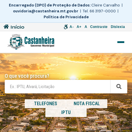
Encarregado (DPO) de Proteção de Dados:
Cleire Carvalho |
ouvidoria@castanheira.mt.gov.br
| Tel. 66 3197-0000 |
Política de Privacidade
Início
A-
A+
A
Contraste
Dislexia
O que você procura?
TELEFONES
NOTA FISCAL
IPTU