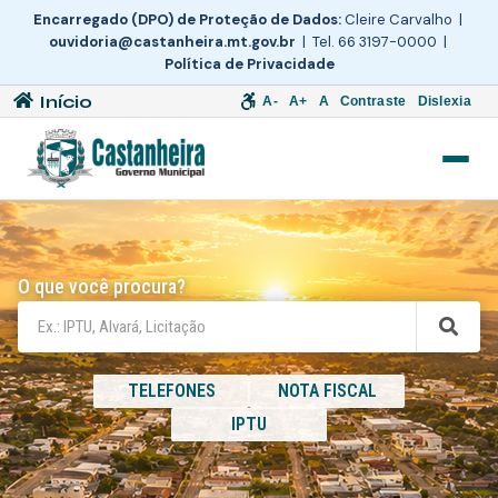
Encarregado (DPO) de Proteção de Dados:
Cleire Carvalho |
ouvidoria@castanheira.mt.gov.br
| Tel. 66 3197-0000 |
Política de Privacidade
Início
A-
A+
A
Contraste
Dislexia
O que você procura?
TELEFONES
NOTA FISCAL
IPTU