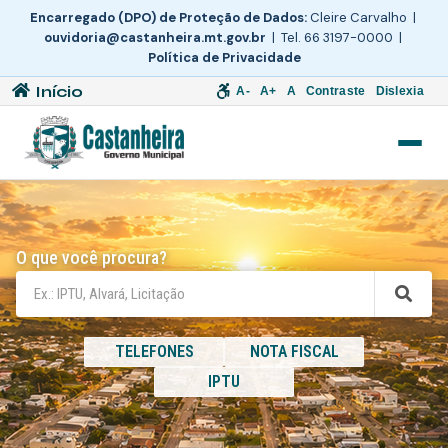
Encarregado (DPO) de Proteção de Dados:
Cleire Carvalho |
ouvidoria@castanheira.mt.gov.br
| Tel. 66 3197-0000 |
Política de Privacidade
Início
A-
A+
A
Contraste
Dislexia
O que você procura?
TELEFONES
NOTA FISCAL
IPTU