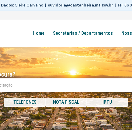
 Dados:
Cleire Carvalho |
ouvidoria@castanheira.mt.gov.br
| Tel. 66
Home
Secretarias / Departamentos
Noss
ocura?
TELEFONES
NOTA FISCAL
IPTU