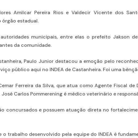
res Amilcar Pereira Rios e Valdecir Vicente dos Sant
o órgão estadual.
toridades municipais, entre elas o prefeito Jakson de O
tantes da comunidade.
tanheira, Paulo Junior destacou a emoção pelo reconheci
rviço público aqui no INDEA de Castanheira. Foi uma bênç
ar Ferreira da Silva, que atua como Agente Fiscal de D
osé Carlos Pommerening é médico veterinário e responsáv
 concursados e possuem atuação direta no fortaleciment
o trabalho desenvolvido pela equipe do INDEA é fundame