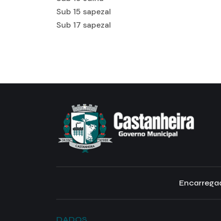
Sub 15 sapezal
Sub 17 sapezal
Encarregad
DADOS