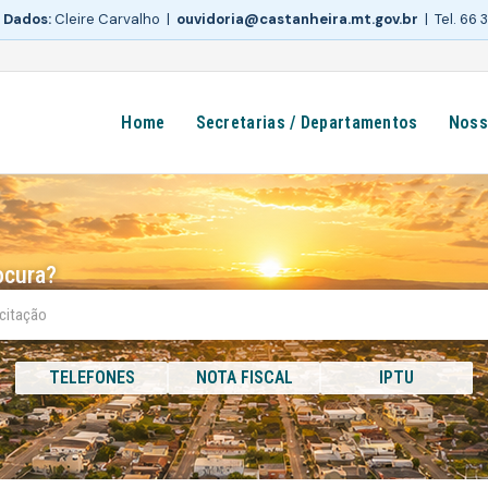
 Dados:
Cleire Carvalho |
ouvidoria@castanheira.mt.gov.br
| Tel. 66
Home
Secretarias / Departamentos
Noss
ocura?
TELEFONES
NOTA FISCAL
IPTU