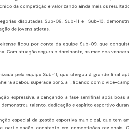
técnico da competição e valorizando ainda mais os resultad
tegorias disputadas Sub-09, Sub-11 e Sub-13, demons
ação de jovens atletas.
irense ficou por conta da equipe Sub-09, que conquist
na. Com atuação segura e dominante, os meninos venceram
izada pela equipe Sub-11, que chegou à grande final ap
nheira acabou superada por 2 a 1, ficando com o vice-cam
ação expressiva, alcançando a fase semifinal após boas
 demonstrou talento, dedicação e espírito esportivo dura
ção especial da gestão esportiva municipal, que tem am
 participação constante em competições regionais. 