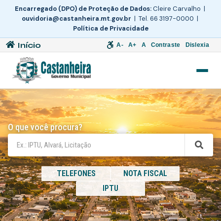
Encarregado (DPO) de Proteção de Dados:
Cleire Carvalho |
ouvidoria@castanheira.mt.gov.br
| Tel. 66 3197-0000 |
Política de Privacidade
Início
A-
A+
A
Contraste
Dislexia
O que você procura?
TELEFONES
NOTA FISCAL
IPTU