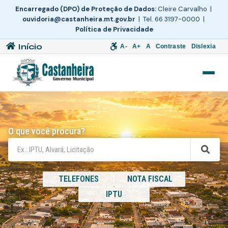
Encarregado (DPO) de Proteção de Dados:
Cleire Carvalho |
ouvidoria@castanheira.mt.gov.br
| Tel. 66 3197-0000 |
Política de Privacidade
Início
A-
A+
A
Contraste
Dislexia
O que você procura?
TELEFONES
NOTA FISCAL
IPTU