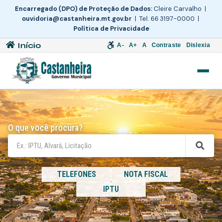
Encarregado (DPO) de Proteção de Dados:
Cleire Carvalho |
ouvidoria@castanheira.mt.gov.br
| Tel. 66 3197-0000 |
Política de Privacidade
Início
A-
A+
A
Contraste
Dislexia
O que você procura?
TELEFONES
NOTA FISCAL
IPTU