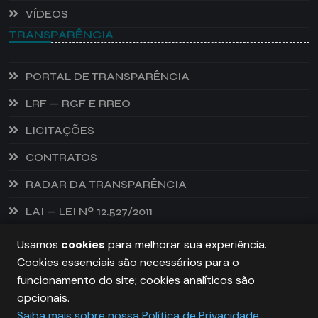
VÍDEOS
TRANSPARÊNCIA
PORTAL DE TRANSPARÊNCIA
LRF — RGF E RREO
LICITAÇÕES
CONTRATOS
RADAR DA TRANSPARÊNCIA
LAI — LEI Nº 12.527/2011
Usamos
cookies
para melhorar sua experiência.
Cookies essenciais são necessários para o
PREFEITURA DE CASTANHEIRA, TODOS OS DIREITOS
funcionamento do site; cookies analíticos são
RESERVADOS. COPYRIGHT 2026
opcionais.
Saiba mais sobre nossa Política de Privacidade
.