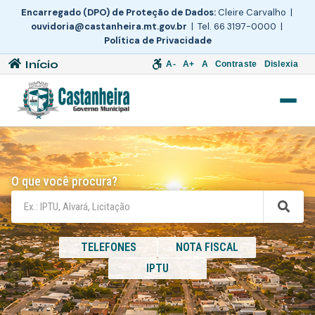
Encarregado (DPO) de Proteção de Dados:
Cleire Carvalho |
ouvidoria@castanheira.mt.gov.br
| Tel. 66 3197-0000 |
Política de Privacidade
Início
A-
A+
A
Contraste
Dislexia
O que você procura?
TELEFONES
NOTA FISCAL
IPTU