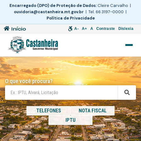
Encarregado (DPO) de Proteção de Dados:
Cleire Carvalho |
ouvidoria@castanheira.mt.gov.br
| Tel. 66 3197-0000 |
Política de Privacidade
Início
A-
A+
A
Contraste
Dislexia
O que você procura?
TELEFONES
NOTA FISCAL
IPTU