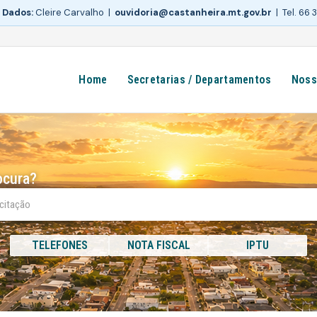
 Dados:
Cleire Carvalho |
ouvidoria@castanheira.mt.gov.br
| Tel. 66
Home
Secretarias / Departamentos
Noss
ocura?
TELEFONES
NOTA FISCAL
IPTU