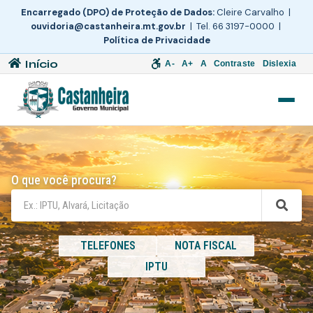
Encarregado (DPO) de Proteção de Dados:
Cleire Carvalho |
ouvidoria@castanheira.mt.gov.br
| Tel. 66 3197-0000 |
Política de Privacidade
Início
A-
A+
A
Contraste
Dislexia
O que você procura?
TELEFONES
NOTA FISCAL
IPTU