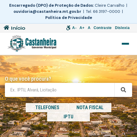
Encarregado (DPO) de Proteção de Dados:
Cleire Carvalho |
ouvidoria@castanheira.mt.gov.br
| Tel. 66 3197-0000 |
Política de Privacidade
Início
A-
A+
A
Contraste
Dislexia
O que você procura?
TELEFONES
NOTA FISCAL
IPTU