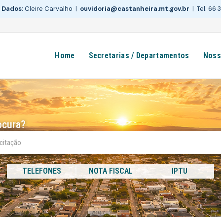
 Dados:
Cleire Carvalho |
ouvidoria@castanheira.mt.gov.br
| Tel. 66
Home
Secretarias / Departamentos
Noss
ocura?
TELEFONES
NOTA FISCAL
IPTU