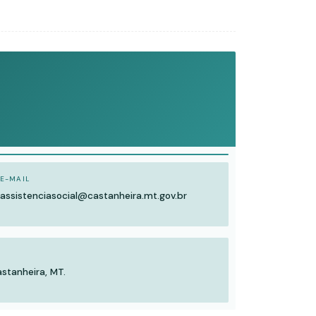
E-MAIL
assistenciasocial@castanheira.mt.gov.br
astanheira, MT.