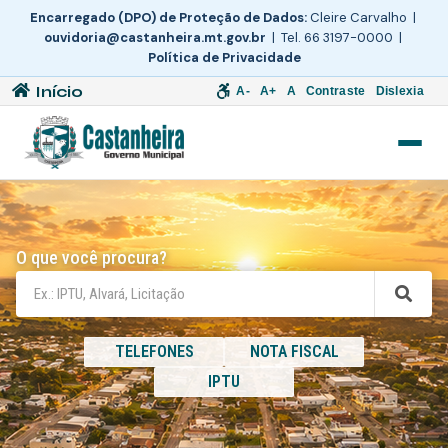
Encarregado (DPO) de Proteção de Dados:
Cleire Carvalho |
ouvidoria@castanheira.mt.gov.br
| Tel. 66 3197-0000 |
Política de Privacidade
Início
A-
A+
A
Contraste
Dislexia
O que você procura?
TELEFONES
NOTA FISCAL
IPTU