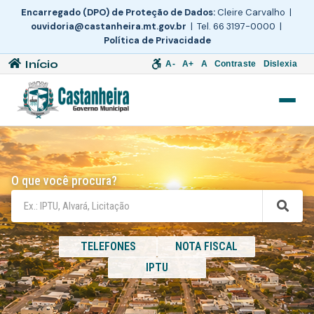
Encarregado (DPO) de Proteção de Dados:
Cleire Carvalho |
ouvidoria@castanheira.mt.gov.br
| Tel. 66 3197-0000 |
Política de Privacidade
Início
A-
A+
A
Contraste
Dislexia
O que você procura?
TELEFONES
NOTA FISCAL
IPTU