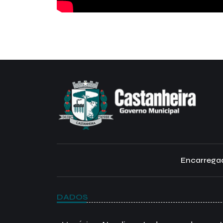
Encarregad
DADOS