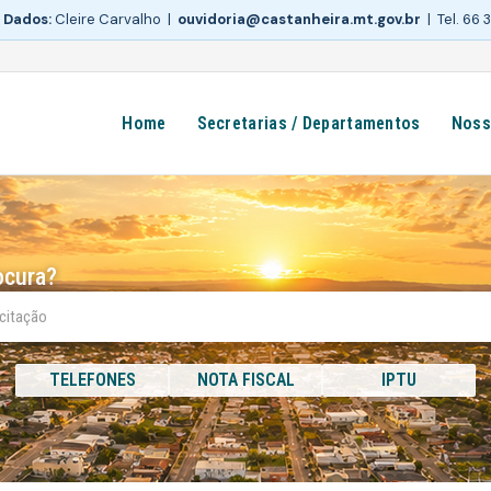
 Dados:
Cleire Carvalho |
ouvidoria@castanheira.mt.gov.br
| Tel. 66
Home
Secretarias / Departamentos
Noss
ocura?
TELEFONES
NOTA FISCAL
IPTU