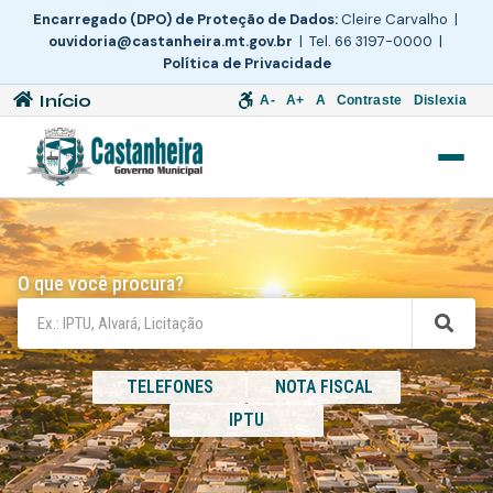
Encarregado (DPO) de Proteção de Dados:
Cleire Carvalho |
ouvidoria@castanheira.mt.gov.br
| Tel. 66 3197-0000 |
Política de Privacidade
Início
A-
A+
A
Contraste
Dislexia
O que você procura?
TELEFONES
NOTA FISCAL
IPTU