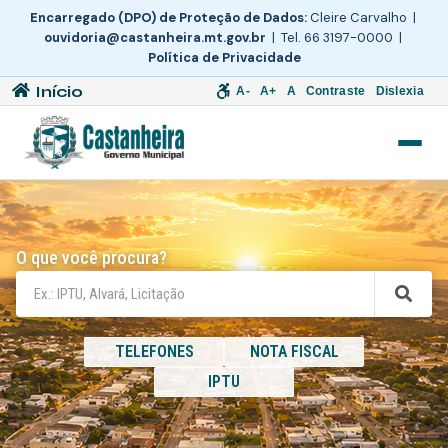
Encarregado (DPO) de Proteção de Dados:
Cleire Carvalho |
ouvidoria@castanheira.mt.gov.br
| Tel. 66 3197-0000 |
Política de Privacidade
Início
A-
A+
A
Contraste
Dislexia
O que você procura?
TELEFONES
NOTA FISCAL
IPTU