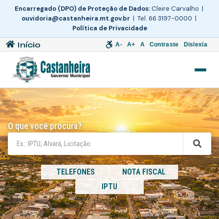
Encarregado (DPO) de Proteção de Dados:
Cleire Carvalho |
ouvidoria@castanheira.mt.gov.br
| Tel. 66 3197-0000 |
Política de Privacidade
Início
A-
A+
A
Contraste
Dislexia
O que você procura?
TELEFONES
NOTA FISCAL
IPTU