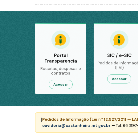
Portal
SIC / e-SIC
Transparencia
Pedidos de informaç
(LAI)
Receitas, despesas e
contratos
Acessar
Acessar
ℹ️
Pedidos de Informação (Lei nº 12.527/2011 — LAI
ouvidoria@castanheira.mt.gov.br
— Tel. 66 319