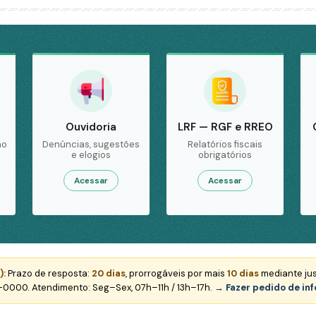
Ouvidoria
LRF — RGF e RREO
ão
Denúncias, sugestões
Relatórios fiscais
e elogios
obrigatórios
Acessar
Acessar
):
Prazo de resposta:
20 dias
, prorrogáveis por mais
10 dias
mediante jus
7-0000. Atendimento: Seg–Sex, 07h–11h / 13h–17h.
→ Fazer pedido de in