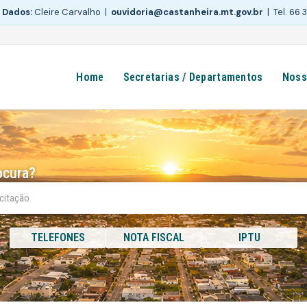
 Dados:
Cleire Carvalho |
ouvidoria@castanheira.mt.gov.br
| Tel. 66
Home
Secretarias / Departamentos
Noss
ocura?
TELEFONES
NOTA FISCAL
IPTU