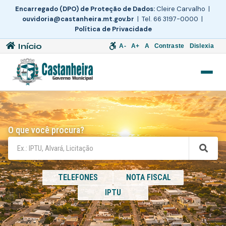
Encarregado (DPO) de Proteção de Dados:
Cleire Carvalho |
ouvidoria@castanheira.mt.gov.br
| Tel. 66 3197-0000 |
Política de Privacidade
Início
A-
A+
A
Contraste
Dislexia
O que você procura?
TELEFONES
NOTA FISCAL
IPTU