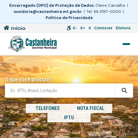
Encarregado (DPO) de Proteção de Dados:
Cleire Carvalho |
ouvidoria@castanheira.mt.gov.br
| Tel. 66 3197-0000 |
Política de Privacidade
Início
A-
A+
A
Contraste
Dislexia
O que você procura?
TELEFONES
NOTA FISCAL
IPTU