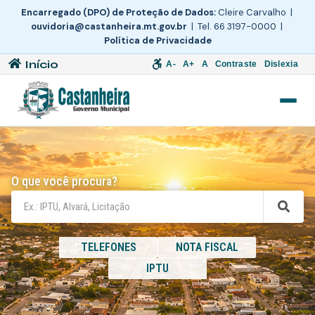
Encarregado (DPO) de Proteção de Dados:
Cleire Carvalho |
ouvidoria@castanheira.mt.gov.br
| Tel. 66 3197-0000 |
Política de Privacidade
Início
A-
A+
A
Contraste
Dislexia
O que você procura?
TELEFONES
NOTA FISCAL
IPTU