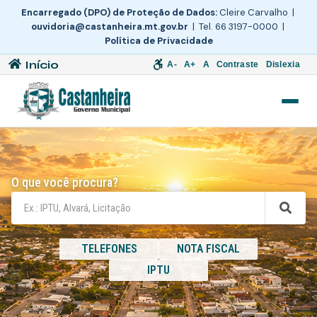
Encarregado (DPO) de Proteção de Dados:
Cleire Carvalho |
ouvidoria@castanheira.mt.gov.br
| Tel. 66 3197-0000 |
Política de Privacidade
Início
A-
A+
A
Contraste
Dislexia
O que você procura?
TELEFONES
NOTA FISCAL
IPTU