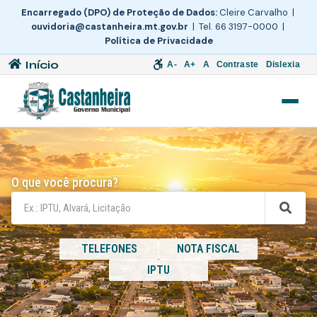
Encarregado (DPO) de Proteção de Dados:
Cleire Carvalho |
ouvidoria@castanheira.mt.gov.br
| Tel. 66 3197-0000 |
Política de Privacidade
Início
A-
A+
A
Contraste
Dislexia
O que você procura?
TELEFONES
NOTA FISCAL
IPTU