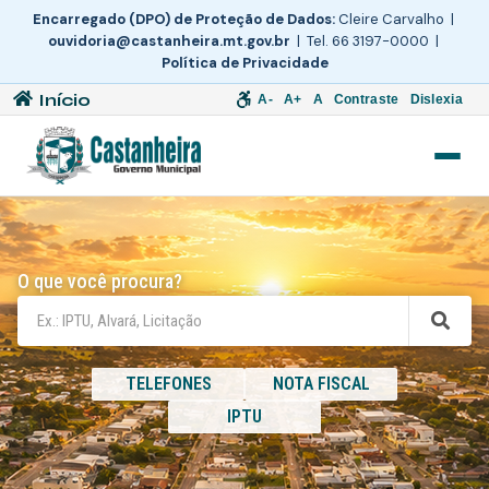
Encarregado (DPO) de Proteção de Dados:
Cleire Carvalho |
ouvidoria@castanheira.mt.gov.br
| Tel. 66 3197-0000 |
Política de Privacidade
Início
A-
A+
A
Contraste
Dislexia
O que você procura?
TELEFONES
NOTA FISCAL
IPTU